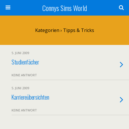
Connys Sims World
Kategorien ›
Tipps & Tricks
5. JUNI 2009
Studienfächer
KEINE ANTWORT
5. JUNI 2009
Karriereübersichten
KEINE ANTWORT