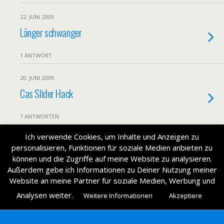
22. JUNI 2009
Länger schwanger
1 ANTWORT
20. JUNI 2009
Cas Slider Hack
7 ANTWORTEN
Ich verwende Cookies, um Inhalte und Anzeigen zu
personalisieren, Funktionen für soziale Medien anbieten zu
Zum Seitenanfang
können und die Zugriffe auf meine Website zu analysieren.
Außerdem gebe ich Informationen zu Deiner Nutzung meiner
Mobil
Desktop
Website an meine Partner für soziale Medien, Werbung und
Analysen weiter.
Weitere Informationen
Akzeptiere