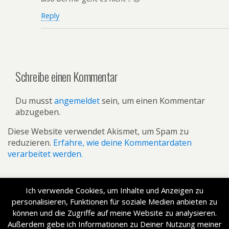
Reply
Schreibe einen Kommentar
Du musst
angemeldet
sein, um einen Kommentar
abzugeben.
Diese Website verwendet Akismet, um Spam zu
reduzieren.
Erfahre, wie deine Kommentardaten
verarbeitet werden.
Ich verwende Cookies, um Inhalte und Anzeigen zu
personalisieren, Funktionen für soziale Medien anbieten zu
Zum Seitenanfang
können und die Zugriffe auf meine Website zu analysieren.
Außerdem gebe ich Informationen zu Deiner Nutzung meiner